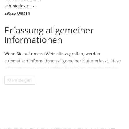
Schmiedestr. 14
29525 Uelzen
Erfassung allgemeiner
Informationen
Wenn Sie auf unsere Webseite zugreifen, werden
automatisch Informationen allgemeiner Natur erfasst. Diese
Informationen (Server-Logfiles) beinhalten etwa die Art des
Webbrowsers, das verwendete Betriebssystem, den
Mehr zeigen
Domainnamen Ihres Internet Service Providers und
Ähnliches. Hierbei handelt es sich ausschließlich um
Informationen, welche keine Rückschlüsse auf Ihre Person
zulassen. Diese Informationen sind technisch notwendig, um
von Ihnen angeforderte Inhalte von Webseiten korrekt
auszuliefern und fallen bei Nutzung des Internets zwingend
an. Anonyme Informationen dieser Art werden von uns